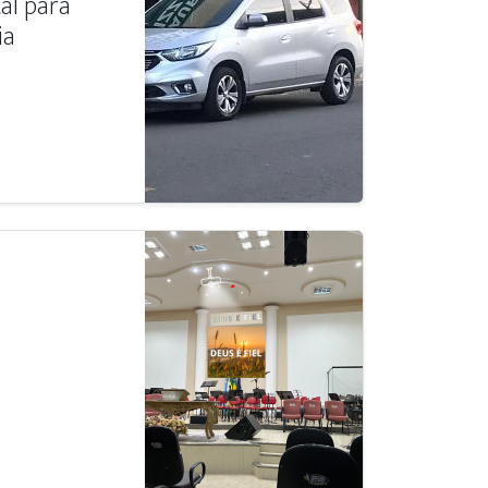
al para
ia