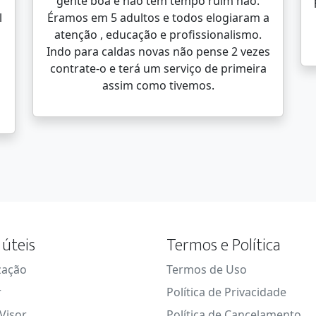
gente boa e não tem tempo ruim não.
l
Éramos em 5 adultos e todos elogiaram a
atenção , educação e profissionalismo.
Indo para caldas novas não pense 2 vezes
contrate-o e terá um serviço de primeira
assim como tivemos.
 úteis
Termos e Política
zação
Termos de Uso
r
Política de Privacidade
Visor
Política de Cancelamento