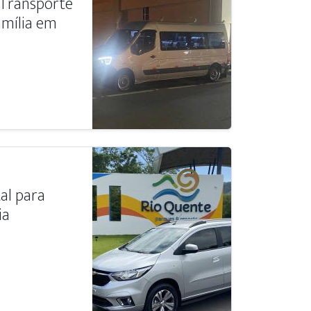
 Transporte
amília em
al para
ia