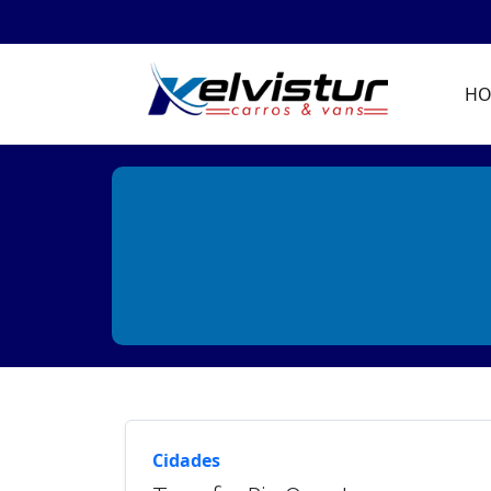
H
Cidades