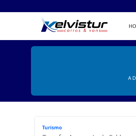
H
A D
Turismo