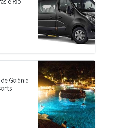
as e Rio
 de Goiânia
sorts